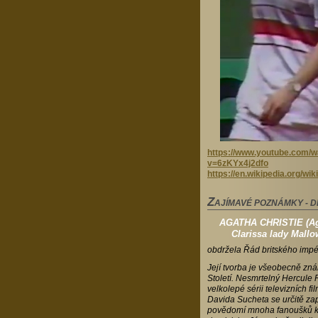
https://www.youtube.com/w
v=6zKYx4j2dfo
https://en.wikipedia.org/w
Z
AJÍMAVÉ POZNÁMKY - 
AGATHA CHRISTIE (Ag
Clarissa lady Mall
obdržela Řád britského impé
Její tvorba je všeobecně zná
Století. Nesmrtelný Hercule P
velkolepé sérii televizních f
Davida Sucheta se určitě za
povědomí mnoha fanoušků kv