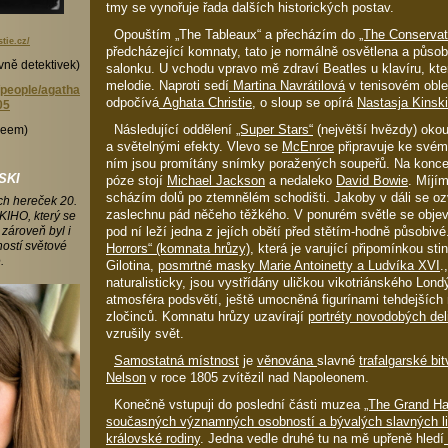
tmy se vynořuje řada dalších historických postav.
Opouštím „The Tableaux“ a přecházím do
„The Conservat
tie.cz/
předcházející komnaty, tato je normálně osvětlena a půso
vně detektivek)
salonku. U vchodu vpravo mě zdraví Beatles u klavíru, kte
melodie. Naproti sedí
Martina Navrátilová
v tenisovém oble
people/agatha-
odpočívá
Aghata Christie
, o sloup se opírá
Nastasja Kinski
05
Následující oddělení
„Super Stars“
(největší hvězdy) okou
deem)
a světelnými efekty. Vlevo se
McEnroe
připravuje ke svém
ním jsou promítány snímky poražených soupeřů. Na koncer
SKI
póze stojí
Michael Jackson
a nedaleko
David Bowie
. Míjím
scházím dolů po ztemnělém schodišti. Jakoby v dáli se o
ch hereček 20.
zaslechnu pád něčeho těžkého. V ponurém světle se obje
KIHO, který se
pod ní leží jedna z jejích obětí před stětím-hodně působiv
 zároveň byl i
ostí světové
Horrors“ (komnata hrůzy)
, která je varující připomínkou sti
.
Gilotina,
posmrtné masky Marie Antoinetty a Ludvíka XVI
.
naturalisticky, jsou vystřídány uličkou vikotriánského Lon
atmosféra podsvětí, ještě umocněná figurínami tehdejších 
zločinců. Komnatu hrůzy uzavírají
portréty novodobých del
vzrušily svět.
Samostatná místnost
je
věnována
slavné
trafalgarské bit
Nelson
v roce 1805 zvítězil nad Napoleonem.
Konečně vstupuji do poslední části muzea
„The Grand Hal
současných významných osobností a bývalých slavných lite
královské rodiny
. Jedna vedle druhé tu na mě upřeně hledí