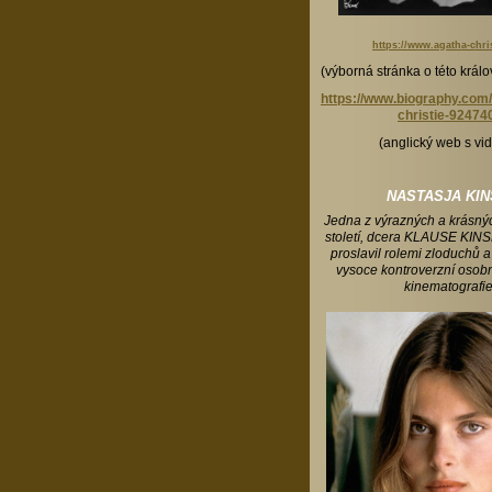
https://www.agatha-chris
(výborná stránka o této králo
https://www.biography.com/
christie-92474
(anglický web s vi
NASTASJA KIN
Jedna z výrazných a krásný
století, dcera KLAUSE KINS
proslavil rolemi zloduchů a
vysoce kontroverzní osobn
kinematografie