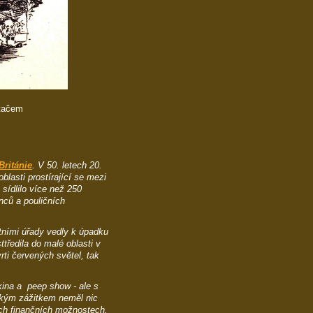
ítačem
Británie
. V 50. letech 20.
oblasti prostírající se mezi
sídlilo více než 250
nců a pouličních
tními úřady vedly k úpadku
ttředila do malé oblasti v
rti červených světel, tak
kina a peep show - ale s
ckým zážitkem neměl nic
ch finančních možnostech.