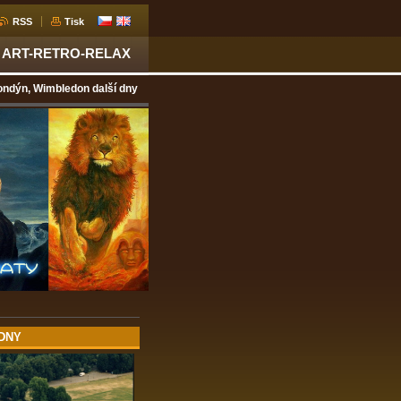
RSS
Tisk
ART-RETRO-RELAX
ndýn, Wimbledon další dny
 DNY