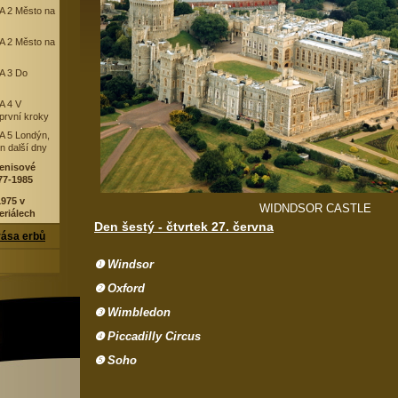
 2 Město na
 2 Město na
A 3 Do
A 4 V
první kroky
 5 Londýn,
n další dny
enisové
77-1985
975 v
WIDNDSOR CASTLE
riálech
Den šestý - čtvrtek 27. června
ása erbů
❶ Windsor
❷ Oxford
❸ Wimbledon
❹ Piccadilly Circus
❺ Soho