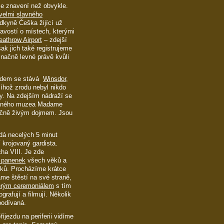
e znavení než obvykle.
 velmi slavného
dkyně Češka žijící už
mavostí o místech, kterými
eathrow Airport
– zdejší
ak jich také registrujeme
značně levné právě kvůli
ordem se stává
Winsdor
,
íhož zrodu nebyl nikdo
ty. Na zdejším nádraží se
aveného muzea Madame
ečně živým dojmem. Jsou
dá necelých 5 minut
 krojovaný gardista.
cha VIII. Je zde
e panenek
všech věků a
níků. Procházíme krátce
me štěstí na své straně,
kerým ceremoniálem
s tím
grafují a filmují. Několik
podívaná.
říjezdu na periferii vidíme