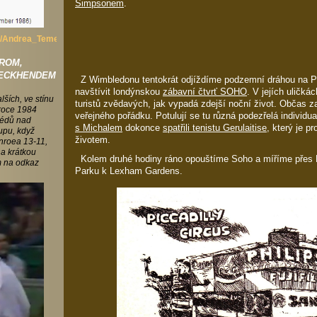
Simpsonem
.
wiki/Andrea_Temesv%C3%A1ri
ROM,
BECKHENDEM
Z Wimbledonu tentokrát odjíždíme podzemní dráhou na Pi
navštívit londýnskou
zábavní čtvrť SOHO
. V jejích uličká
lších, ve stínu
turistů zvědavých, jak vypadá zdejší noční život. Občas z
roce 1984
veřejného pořádku. Potulují se tu různá podezřelá individua
Švédů nad
s Michalem
dokonce
spatřili tenistu Gerulaitise
, který je 
upu, když
životem.
nroea 13-11,
na krátkou
Kolem druhé hodiny ráno opouštíme Soho a míříme přes 
m na odkaz
Parku k Lexham Gardens.