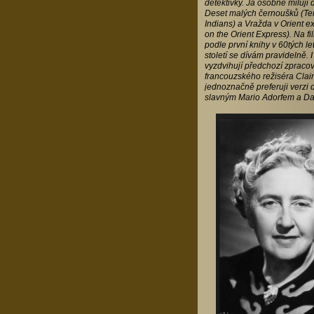
detektivky. Já osobně miluji 
Deset malých černoušků (Ten
Indians) a Vražda v Orient e
on the Orient Express). Na f
podle první knihy v 60tých l
století se dívám pravidelně. I 
vyzdvihují předchozí zpraco
francouzského režiséra Clair
jednoznačně preferuji verzi 
slavným Mario Adorfem a Dal