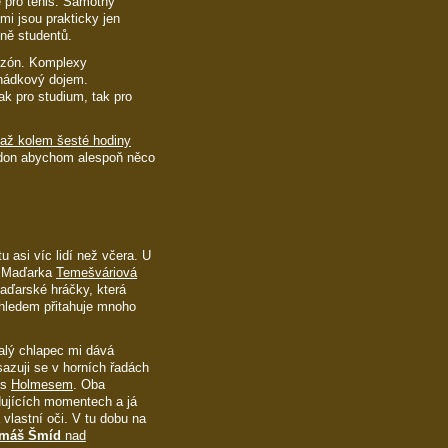
ce pro tenis. Samotný
mi jsou prakticky jen
ně studentů.
 zón. Komplexy
ohádkový dojem.
k pro studium, tak pro
 až kolem šesté hodiny
don abychom alespoň něco
u asi víc lidí než včera. U
de Maďarka
Temešváriová
aďarské hráčky, která
zhledem přitahuje mnoho
alý chlapec mi dává
azuji se v horních řadách
s
Holmesem
. Oba
odujících momentech a já
 vlastní oči. V tu dobu na
máš Šmíd
nad