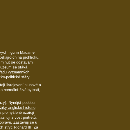
ých figurín
Madame
čekajících na prohlídku.
t minut se dostávám
uzeum se stává
í řadu významných
ko-politické sféry.
jí livrejovaní sluhové a
ko normální živé bytosti,
azy). Nynější podobu
iky anglické historie
.
á promyšleně ozařují
azňují živost portrétů.
opravu. Zastavuji se u
h strýc Richard III. Za