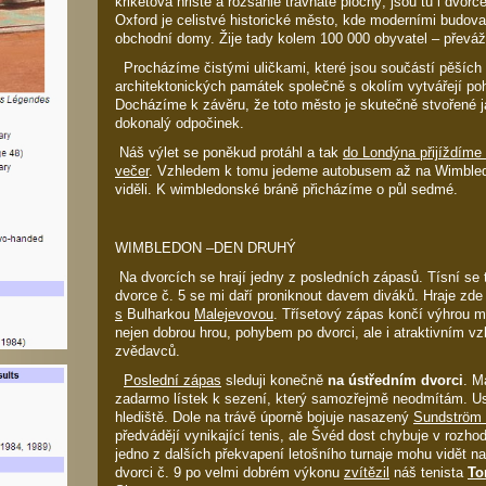
kriketová hřiště a rozsáhlé travnaté plochy; jsou tu i dvor
Oxford je celistvé historické město, kde moderními budova
obchodní domy. Žije tady kolem 100 000 obyvatel – převáž
Procházíme čistými uličkami, které jsou součástí pěších
architektonických památek společně s okolím vytvářejí p
Docházíme k závěru, že toto město je skutečně stvořené ja
dokonalý odpočinek.
Náš výlet se poněkud protáhl a tak
do Londýna přijíždíme
večer
. Vzhledem k tomu jedeme autobusem až na Wimble
viděli. K wimbledonské bráně přicházíme o půl sedmé.
WIMBLEDON –DEN DRUHÝ
Na dvorcích se hrají jedny z posledních zápasů. Tísní se t
dvorce č. 5 se mi daří proniknout davem diváků. Hraje z
s
Bulharkou
Malejevovou
. Třísetový zápas končí výhrou m
nejen dobrou hrou, pohybem po dvorci, ale i atraktivním v
zvědavců.
Poslední zápas
sleduji konečně
na ústředním dvorci
. M
zadarmo lístek k sezení, který samozřejmě neodmítám. Us
hlediště. Dole na trávě úporně bojuje nasazený
Sundström
předvádějí vynikající tenis, ale Švéd dost chybuje v rozh
jedno z dalších překvapení letošního turnaje mohu vidět na
dvorci č. 9 po velmi dobrém výkonu
zvítězil
náš tenista
To