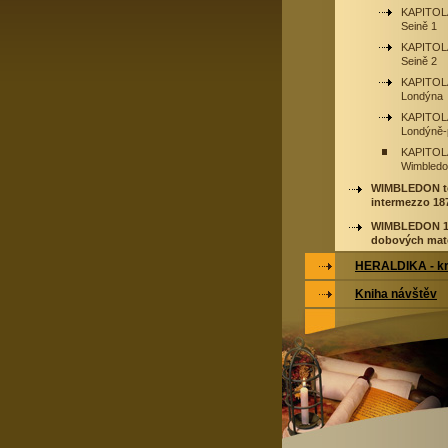
KAPITOLA
Seině 1
KAPITOLA
Seině 2
KAPITOL
Londýna
KAPITOL
Londýně-
KAPITOLA
Wimbledo
WIMBLEDON t
intermezzo 18
WIMBLEDON 1
dobových mate
HERALDIKA - kr
Kniha návštěv