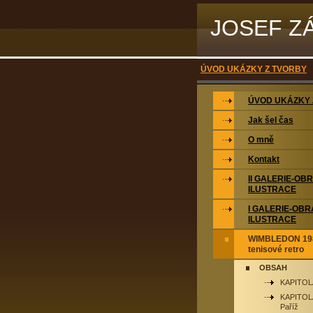
JOSEF Z
ÚVOD UKÁZKY Z TVORBY
ÚVOD UKÁZKY 
Jak šel čas
O mně
Kontakt
II GALERIE-OB
ILUSTRACE
I GALERIE-OBR
ILUSTRACE
WIMBLEDON 198
tenisové retro
OBSAH
KAPITOLA
KAPITOLA
Paříž