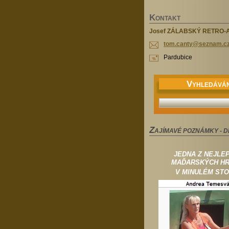
K
ONTAKT
Josef ZÁLABSKÝ RETRO-
tom.cant
y@seznam
.c
Pardubice
V
YHLEDÁVÁN
Z
AJÍMAVÉ POZNÁMKY - D
JEDNA Z NEJLE
MAĎARSKÝCH H
V MINULÉM STO