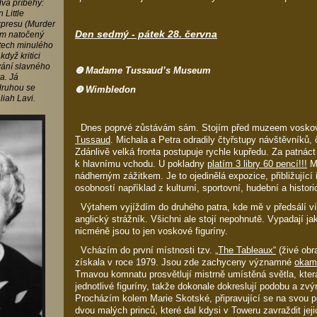
dva příběhy:
 Little
xpresu (Murder
Den sedmý - pátek 28. června
ilm natočený
etech minulého
když kritici
vání slavného
❷ Madame Tussaud’s Museum
a. Já
druhou se
❸ Wimbledon
iah Lavi.
Dnes poprvé zůstávám sám. Stojím před muzeem voskov
Tussaud
. Michala a Petra odradily čtyřstupy návštěvníků, 
Zdánlivě velká fronta postupuje rychle kupředu. Za patnác
k hlavnímu vchodu. U pokladny
platím 3 libry 60 pencí!!!
M
nádherným zážitkem. Je to ojedinělá expozice, přibližujíc
osobností například z kulturní, sportovní, hudební a historic
Výtahem vyjíždím do druhého patra, kde mě v předsálí víta
anglický strážník. Všichni ale stojí nepohnutě. Vypadají ja
nicméně jsou to jen voskové figuríny.
Vcházím do první místnosti tzv.
„The Tableaux“
(živé obr
získala v roce 1979. Jsou zde zachyceny významné
okamž
Tmavou komnatu prosvětlují mistrně umístěná světla, kter
jednotlivé figuríny, takže dokonale dokreslují podobu a zvýr
Procházím kolem Marie Skotské, připravující se na svou p
dvou malých princů, které dal kdysi v Toweru zavraždit jejic