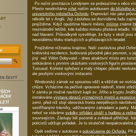
Po noční procházce Londýnem se probouzíme o něco víc
Přesto neodmítáme
výlet
naším autobusem
do blízkého a
universitního městečka Oxfordu
. Doprovází nás jako průvo
několik let v Anglii. Její zásluhou se dozvídáme řadu zají
ART
projíždíme. Když opuštíme hlavní město,
míjíme
známé
H
z
mezinárodní letiště, kde každou minutu přistává letadlo. Vš
nad hlavami. Průvodkyně vysvětluje, že byty v okolí jsou 
neustálému hluku startujících a přistávajících letadel.
Projíždíme nížinatou krajinou. Naší zastávkou před Oxf
Í
královská rezidence, budovaná původně jako pevnost, u jej
jiný než Vilém Dobyvatel – dnes atraktivní místo pro turis
setkáváme s prvními ukázkami voskových figurín prosl
Tussaud. Koňské spřežení a malý chlapec působí neskut
ale pouhými voskovými imitacemi.
EN ŠESTÝ
Windsorský zámek se spoustou věží a věžiček se rozklá
chůze. Vcházíme na pečlivě upravené nádvoří, které střeží
PŠÍCH
V zámku je možné navštívit kapli sv. Jiřího a kryptu Jindři
RÁČEK
instalována
výstava obrazů význačných mistrů a expozic
LETÍ
zemí, před níž stojí obrovská fronta netrpělivých návštěv
sestříhanými trávníky, udržovanými zahradami a parky. Má
neboť se stáváme
svědky střídání stráží s hudbou a veš
souvisejícím. Zástupy lidí pozorně a zvědavě přihlížejí, foto
policistů udržuje pořádek. Je to skutečně neopakovatelná 
Opět sedíme v autobuse a
pokračujeme do Oxfordu.
Při p