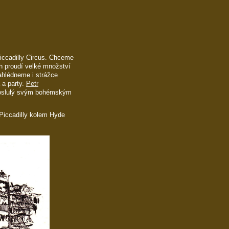
ccadilly Circus. Chceme
ch proudí velké množství
ahlédneme i strážce
 a party.
Petr
proslulý svým bohémským
Piccadilly kolem Hyde