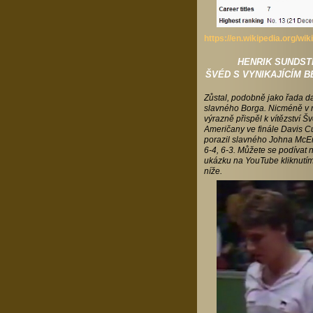
https://en.wikipedia.org/
HENRIK SUNDST
ŠVÉD S VYNIKAJÍCÍM 
Zůstal, podobně jako řada da
slavného Borga. Nicméně v 
výrazně přispěl k vítězství 
Američany ve finále Davis C
porazil slavného Johna McE
6-4, 6-3. Můžete se podívat 
ukázku na YouTube kliknutí
níže.