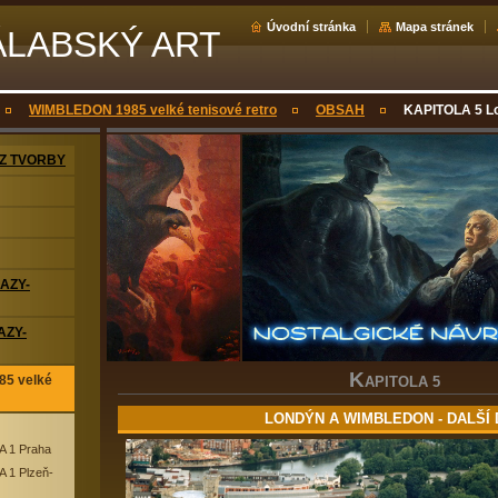
Úvodní stránka
Mapa stránek
ÁLABSKÝ ART
WIMBLEDON 1985 velké tenisové retro
OBSAH
KAPITOLA 5 Lo
Z TVORBY
RAZY-
AZY-
K
5 velké
APITOLA 5
LONDÝN A WIMBLEDON - DALŠÍ
 1 Praha
 1 Plzeň-