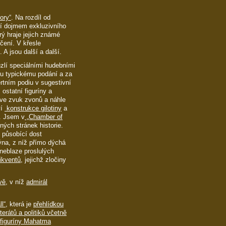
ory“
. Na rozdíl od
bí dojmem exkluzivního
rý hraje jejich známé
čení. V křesle
. A jsou další a další.
zlí speciálními hudebními
u typickému podání a za
tním podiu v sugestivní
 ostatní figuríny a
zve zvuk zvonů a náhle
ví
konstrukce gilotiny
a
é. Jsem v
„Chamber of
nných stránek historie.
, působící dost
dýna, z níž přímo dýchá
neblaze proslulých
ikventů
, jejichž zločiny
vě
, v níž
admirál
l“
, která je
přehlídkou
rátů a politiků včetně
figuríny Mahatma