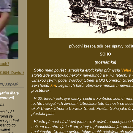
původní kresba tuší bez úpravy poč
SOHO
(poznámka)
atch?
Soho
mělo pověst střediska erotického průmyslu
Velké 
iki/1984_Davis_Cup
století zde existovalo několik nevěstinců a v 70. létech. V 
Čínskou čtvrtí, podél Wardour Street a Old Compton Street 
DEN SEDMÝ
sexshopů,
kin
, ilegálních barů, obrovské množství nevěsti
prostitutek.
atha Mary
owanová)
V 80. letech
policejní čistky
spolu s kontrolou licencí mís
těchto nelegálních živností. Střediska této činnosti se sous
ria
okolí Brewer Street a Berwick Street. Pověst Soha jako čtv
má i v 21.
přestala platit.
oirot ve
ilmů v podání
Přesto při naší návštěvě jsme zažili právě ta pochybená 
psal do do
celkem tristním výsledkem, který s předpokládaným eroti
alitní
společného. Co jsme ovšem tehdy mohli očekávat při naši