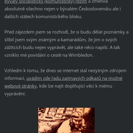
bývalý socialistický (komunistický) režim
a změnila
absolutně všechno nejen v bývalém Československu ale i
dalších státech komunistického bloku.
Před zájezdem jsem se rozhodl, že si budu dělat poznámky a
slíbil jsem svým známým a kamarádům, že jim o svých
zážitcích budu nejen vyprávět, ale také něco napíši. A tak
vzniklo mé povídání o cestě na Wimbledon.
Vzhledm k tomu, že dnes se internet stal nezytným zdrojem
informací,
uvádím zde řadu zajímavých odkazů na možné
webové stránky,
kde lze najít doplňující věci k mému
vyprávění.