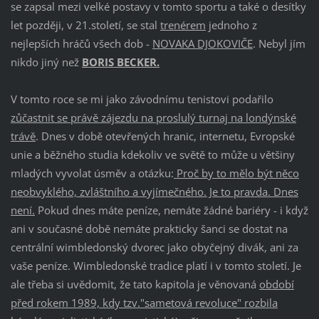
se zapsal mezi velké postavy v tomto sportu a také o desítky
let později, v 21.století, se stal
trenérem
jednoho z
nejlepších hráčů všech dob -
NOVAKA DJOKOVIČE
. Nebyl jím
nikdo jiný než
BORIS BECKER.
V tomto roce se mi jako závodnímu tenistovi podařilo
zůčastnit se právě zájezdu na proslulý turnaj na londýnské
trávě
. Dnes v době otevřených hranic, internetu, Evropské
unie a běžného studia kdekoliv ve světě to může u většiny
mladých vyvolat úsměv a otázku:
Proč by to mělo být něco
neobvyklého, zvláštního a vyjímečného. Je to pravda. Dnes
není.
Pokud dnes máte peníze, nemáte žádné bariéry - i když
ani v současné době nemáte prakticky šanci se dostat na
centrální wimbledonský dvorec jako obyčejný divák, ani za
vaše peníze. Wimbledonské tradice platí i v tomto století. Je
ale třeba si uvědomit, že tato kapitola je věnovaná
období
před rokem 1989, kdy tzv."sametová revoluce" rozbila