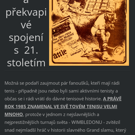
překvapi
vé
spojení
s 21.
stoletím
Možná se podaří zaujmout pár fanoušků, kteří mají rádi
tenis - případně jsou nebo byli sami aktivními tenisty a
občas se i rádi vrátí do dávné tenisové historie.
A PRÁVĚ
ROK 1985 ZNAMENAL VE SVĚ TOVÉM TENISU VELMI
MNOHO
, protože v jednom z nejslavnějších a
nejprestižnějších turnajů světa - WIMBLEDONU - zvítězil
snad nejmladší hráč v historii slavného Grand slamu, který