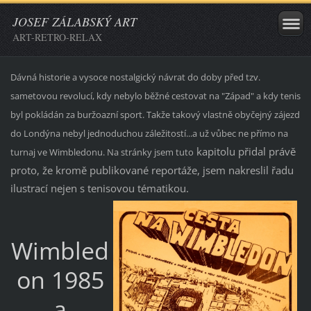
JOSEF ZÁLABSKÝ ART
ART-RETRO-RELAX
Dávná historie a vysoce nostalgický návrat do doby před tzv.
sametovou revolucí, kdy nebylo běžné cestovat na "Západ" a kdy tenis
byl pokládán za buržoazní sport. Takže takový vlastně obyčejný zájezd
do Londýna nebyl jednoduchou záležitostí...a už vůbec ne přímo na
kapitolu přidal právě
turnaj ve Wimbledonu. Na stránky jsem tuto
proto, že kromě publikované reportáže, jsem nakreslil řadu
ilustrací nejen s tenisovou tématikou.
Wimbled
on 1985
a