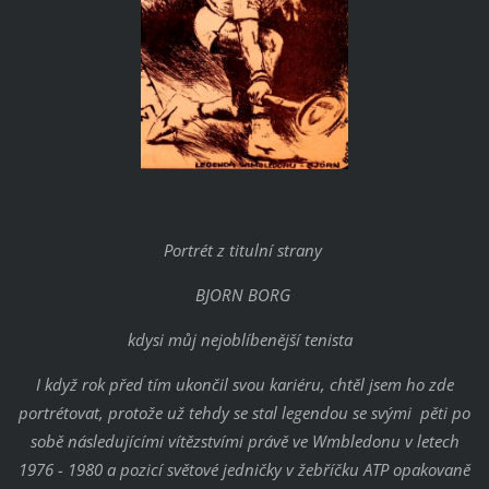
Portrét z titulní strany
BJORN BORG
kdysi můj nejoblíbenější tenista
I když rok před tím ukončil svou kariéru, chtěl jsem ho zde
portrétovat, protože už tehdy se stal legendou se svými pěti po
sobě následujícími vítězstvími právě ve Wmbledonu v letech
1976 - 1980 a pozicí světové jedničky v žebříčku ATP opakovaně