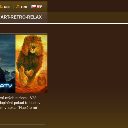
RSS
Tisk
ART-RETRO-RELAX
ení mých stránek. Váš
doplnění-pokud to bude v
m v sekci "Napište mi".