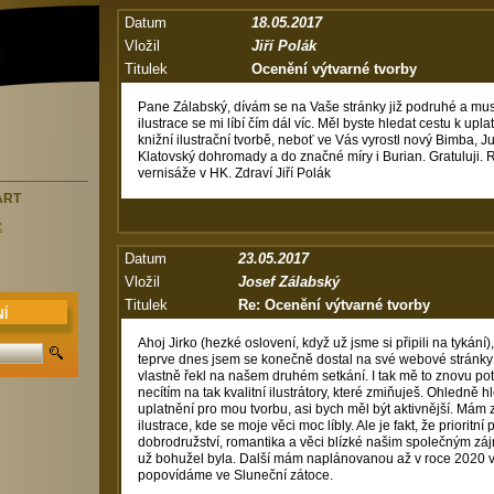
Datum
18.05.2017
Vložil
Jiří Polák
Titulek
Ocenění výtvarné tvorby
Pane Zálabský, dívám se na Vaše stránky již podruhé a musí
ilustrace se mi líbí čím dál víc. Měl byste hledat cestu k upl
knižní ilustrační tvorbě, neboť ve Vás vyrostl nový Bimba, 
Klatovský dohromady a do značné míry i Burian. Gratuluji.
vernisáže v HK. Zdraví Jiří Polák
ART
z
Datum
23.05.2017
Vložil
Josef Zálabský
Titulek
Re: Ocenění výtvarné tvorby
Í
Ahoj Jirko (hezké oslovení, když už jsme si připili na tykání),
teprve dnes jsem se konečně dostal na své webové stránky a 
vlastně řekl na našem druhém setkání. I tak mě to znovu pot
necítím na tak kvalitní ilustrátory, které zmiňuješ. Ohledně
uplatnění pro mou tvorbu, asi bych měl být aktivnější. Mám
ilustrace, kde se moje věci moc líbly. Ale je fakt, že prioritn
dobrodružství, romantika a věci blízké našim společným zá
už bohužel byla. Další mám naplánovanou až v roce 2020 v 
popovídáme ve Sluneční zátoce.