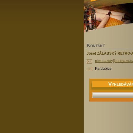
K
ONTAKT
Josef ZÁLABSKÝ RETRO-
tom.cant
y@seznam
.c
Pardubice
V
YHLEDÁVÁN