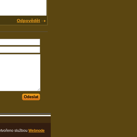
Odpovědět
Odeslat
ytvořeno službou
Webnode