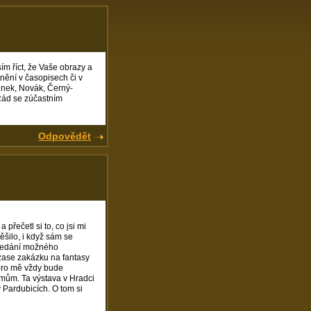
m říct, že Vaše obrazy a
atnění v časopisech či v
Junek, Novák, Černý-
 Rád se zúčastním
Odpovědět
přečetl si to, co jsi mi
ěšilo, i když sám se
 hledání možného
 zase zakázku na fantasy
í pro mě vždy bude
jmům. Ta výstava v Hradci
Pardubicích. O tom si