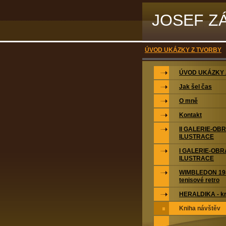
JOSEF Z
ÚVOD UKÁZKY Z TVORBY
ÚVOD UKÁZKY 
Jak šel čas
O mně
Kontakt
II GALERIE-OB
ILUSTRACE
I GALERIE-OBR
ILUSTRACE
WIMBLEDON 198
tenisové retro
HERALDIKA - kr
Kniha návštěv