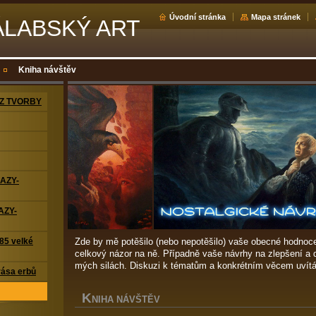
Úvodní stránka
Mapa stránek
ÁLABSKÝ ART
Kniha návštěv
Z TVORBY
RAZY-
AZY-
Zde by mě potěšilo (nebo nepotěšilo) vaše obecné hodnoc
5 velké
celkový názor na ně. Případně vaše návrhy na zlepšení a 
mých silách. Diskuzi k tématům a konkrétním věcem uvítá
ása erbů
K
NIHA NÁVŠTĚV