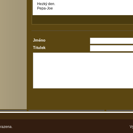
Hezký den.
Pepa-Joe
Jméno
Titulek
razena.
V