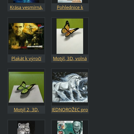
Krása vesmírná,
Pohlednice k
olej na plátně
výročí narození,
kombinovaná
technika
Plakát k výročí
Motýl, 3D, volná
Rychlých šípů,
kresba
olej na plátně,
soukromá sbírka
Motýl 2, 3D,
JEDNOROŽEC pro
volná kresba
kamarádku,
volná kresba