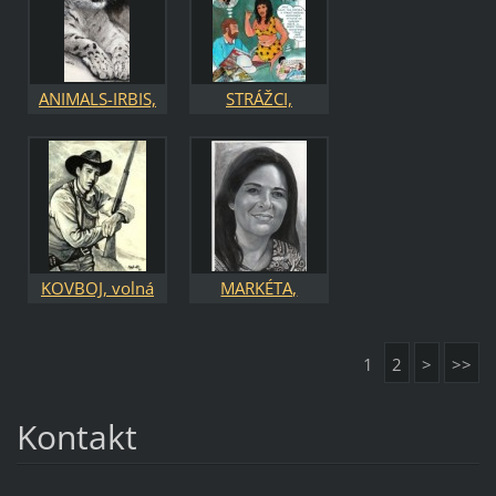
ANIMALS-IRBIS,
STRÁŽCI,
kombinovaná
ilustrace, sborník
technika
komixů 2021
KOVBOJ, volná
MARKÉTA,
tvorba,
portrét,
kombinovaná
soukromá
1
2
>
>>
technika
zakázka,
komb.technika
Kontakt