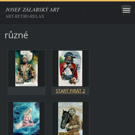
JOSEF ZÁLABSKÝ ART
ART-RETRO-RELAX
různé
STARÝ PIRÁT 2
kombinovaná
technika