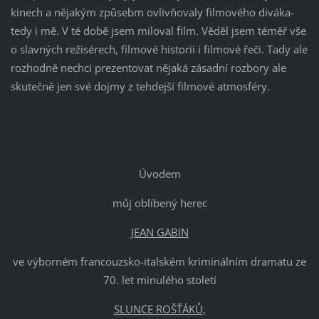
kinech a nějakým způsebm ovlivňovaly filmového diváka-
tedy i mě. V té době jsem miloval film. Věděl jsem téměř vše
o slavných režisérech, filmové historii i filmové řeči. Tady ale
rozhodně nechci prezentovat nějaká zásadní rozbory ale
skutečně jen své dojmy z tehdejší filmové atmosféry.
Úvodem
můj oblíbený herec
JEAN GABIN
ve výborném francouzsko-italském kriminálním dramatu ze
70. let minulého století
SLUNCE ROŠŤÁKŮ,