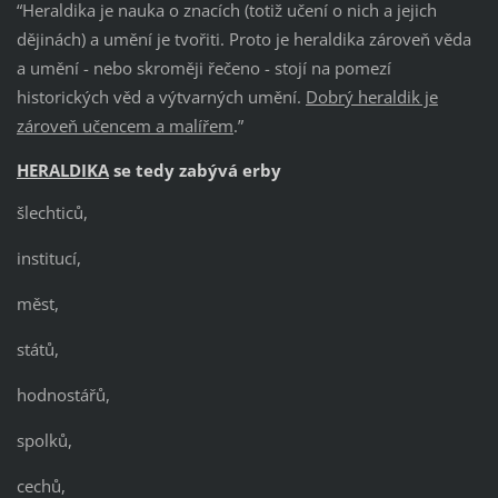
“Heraldika je nauka o znacích (totiž učení o nich a jejich
dějinách) a umění je tvořiti. Proto je heraldika zároveň věda
a umění - nebo skroměji řečeno - stojí na pomezí
historických věd a výtvarných umění.
Dobrý heraldik je
zároveň učencem a malířem
.”
HERALDIKA
se tedy zabývá erby
šlechticů,
institucí,
měst,
států,
hodnostářů,
spolků,
cechů,