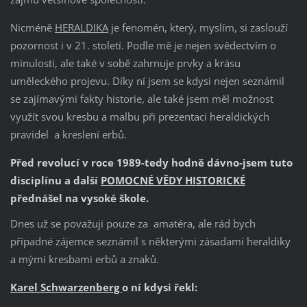
Nicméně
HERALDIKA
je fenomén, který, myslím, si zaslouží
pozornost i v 21. století. Podle mě je nejen svědectvím o
minulosti, ale také v sobě zahrnuje prvky a krásu
uměleckého projevu. Díky ní jsem se kdysi nejen seznámil
se zajímavými fakty historie, ale také jsem měl možnost
využít svou kresbu a malbu při prezentaci heraldických
pravidel a kreslení erbů.
Před revolucí v roce 1989-tedy hodně dávno-jsem tuto
disciplínu a další
POMOCNÉ VĚDY HISTORICKÉ
přednášel na vysoké škole.
Dnes už se považuji pouze za amatéra, ale rád bych
případné zájemce seznámil s některými zásadami heraldiky
a mými kresbami erbů a znaků.
Karel Schwarzenberg
o ní kdysi řekl: