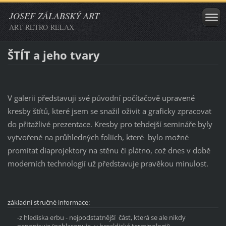
JOSEF ZÁLABSKÝ ART
ART-RETRO-RELAX
ŠTÍT a jeho tvary
V galerii představuji své původní počítačově upravené
kresby štítů, které jsem se snažil oživit a graficky zpracovat
do přitažlivé prezentace. Kresby pro tehdejší semináře byly
vytvořené na průhledných foliích, které bylo možné
promítat diaprojektory na stěnu či plátno, což dnes v době
moderních technologií už představuje pravěkou minulost.
základní stručné informace:
-z hlediska erbu - nejpodstatnější část, která se ale nikdy
nepopisuje (neblasonuje -v heraldické terminologii)