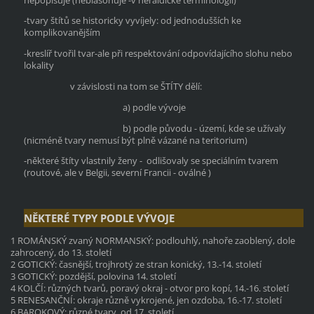
-tvary štítů se historicky vyvíjely: od jednodušších ke
komplikovanějším
-kreslíř tvořil tvar-ale při respektování odpovídajícího slohu nebo
lokality
v závislosti na tom se ŠTÍTY dělí:
a) podle vývoje
b) podle původu - území, kde se užívaly
(nicméně tvary nemusí být plně vázané na teritorium)
-některé štíty vlastnily ženy - odlišovaly se speciálním tvarem
(routové, ale
v Belgii, severní Francii -
oválné )
NĚKTERÉ TYPY PODLE VÝVOJE
1 ROMÁNSKÝ zvaný NORMANSKÝ: podlouhlý, nahoře zaoblený, dole
zahrocený, do 13. století
2 GOTICKÝ: časnější, trojhrotý ze stran konický, 13.-14. století
3 GOTICKÝ: pozdější, polovina 14. století
4 KOLČÍ: různých tvarů, poravý okraj - otvor pro kopí, 14.-16. století
5 RENESANČNÍ: okraje různě vykrojené, jen ozdoba, 16.-17. století
6 BAROKOVÝ: různé tvary, od 17. století