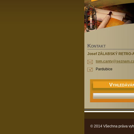
K
ONTAKT
Josef ZÁLABSKÝ RETRO-
tom.cant
y@seznam
.c
Pardubice
V
YHLEDÁVÁN
© 2014 Všechna práva vyh