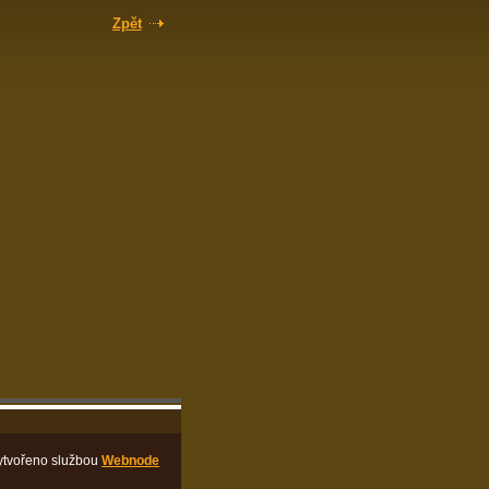
Zpět
ytvořeno službou
Webnode