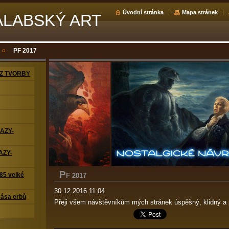
Úvodní stránka
Mapa stránek
ÁLABSKÝ ART
PF 2017
Z TVORBY
RAZY-
AZY-
P
5 velké
F 2017
30.12.2016 11:04
ása erbů
Přeji všem návštěvníkům mých stránek úspěšný, klidný a