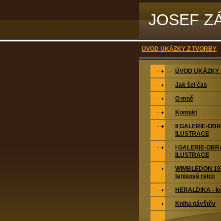
JOSEF Z
ÚVOD UKÁZKY Z TVORBY
ÚVOD UKÁZKY 
Jak šel čas
O mně
Kontakt
II GALERIE-OB
ILUSTRACE
I GALERIE-OBR
ILUSTRACE
WIMBLEDON 198
tenisové retro
HERALDIKA - kr
Kniha návštěv