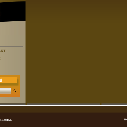
ART
z
Í
razena.
V