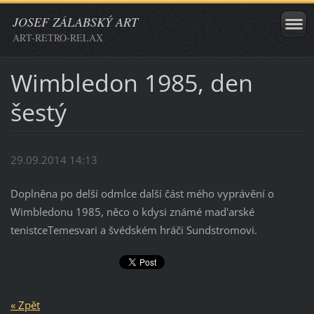
JOSEF ZÁLABSKÝ ART
ART-RETRO-RELAX
Wimbledon 1985, den
šestý
29.09.2014 14:13
Doplněna po delší odmlce další část mého vyprávění o
Wimbledonu 1985, něco o kdysi známé mad'arské
tenistceTemesvari a švédském hráči Sundstromovi.
« Zpět