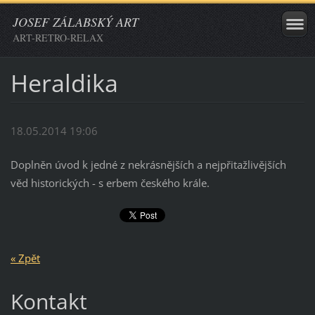
JOSEF ZÁLABSKÝ ART
ART-RETRO-RELAX
Heraldika
18.05.2014 19:06
Doplněn úvod k jedné z nekrásnějších a nejpřitažlivějších
věd historických - s erbem českého krále.
« Zpět
Kontakt