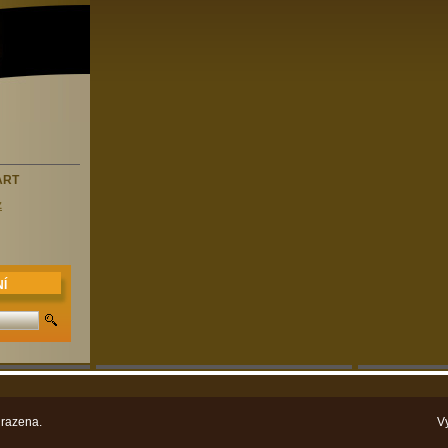
ART
z
Í
razena.
V