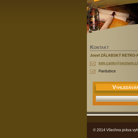
K
ONTAKT
Josef ZÁLABSKÝ RETRO-
tom.cant
y@seznam
.c
Pardubice
V
YHLEDÁVÁN
© 2014 Všechna práva vyh