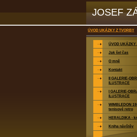
JOSEF Z
ÚVOD UKÁZKY Z TVORBY
ÚVOD UKÁZKY 
Jak šel čas
O mně
Kontakt
II GALERIE-OB
ILUSTRACE
I GALERIE-OBR
ILUSTRACE
WIMBLEDON 198
tenisové retro
HERALDIKA - kr
Kniha návštěv