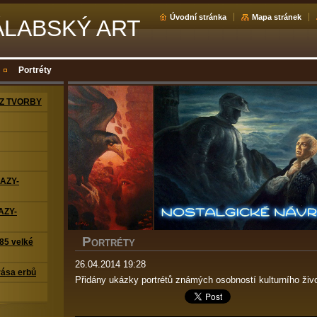
Úvodní stránka
Mapa stránek
ÁLABSKÝ ART
Portréty
Z TVORBY
RAZY-
AZY-
P
5 velké
ORTRÉTY
26.04.2014 19:28
ása erbů
Přidány ukázky portrétů známých osobností kulturního život