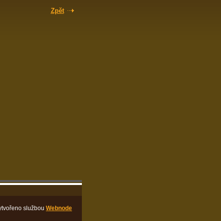
Zpět
ytvořeno službou
Webnode