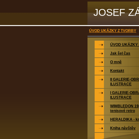
JOSEF Z
ÚVOD UKÁZKY Z TVORBY
ÚVOD UKÁZKY 
Jak šel čas
O mně
Kontakt
II GALERIE-OB
ILUSTRACE
I GALERIE-OBR
ILUSTRACE
WIMBLEDON 198
tenisové retro
HERALDIKA - kr
Kniha návštěv