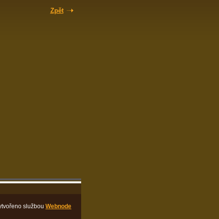
Zpět
ytvořeno službou
Webnode