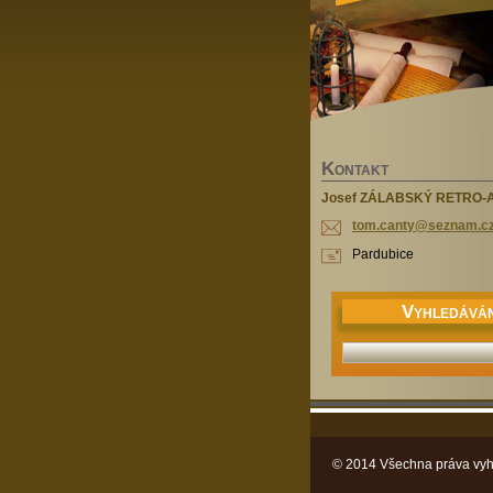
K
ONTAKT
Josef ZÁLABSKÝ RETRO-
tom.cant
y@seznam
.c
Pardubice
V
YHLEDÁVÁN
© 2014 Všechna práva vyh