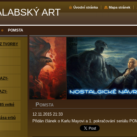
Úvodní stránka
Mapa stránek
ÁLABSKÝ ART
POMSTA
Z TVORBY
RAZY-
AZY-
P
5 velké
OMSTA
12.11.2015 21:33
ása erbů
Přidán článek o Karlu Mayovi a 1. pokračování seriálu P