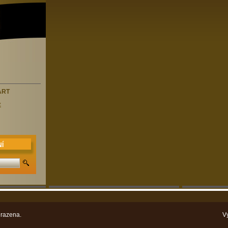
ART
z
Í
razena.
V