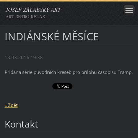
JOSEF ZÁLABSKÝ ART
ART-RETRO-RELAX
INDIÁNSKÉ MĚSÍCE
18.03.2016 19:38
Přidána série púvodních kreseb pro přílohu časopisu Tramp.
« Zpět
Kontakt