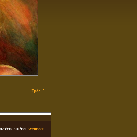
Zpět
ytvořeno službou
Webnode