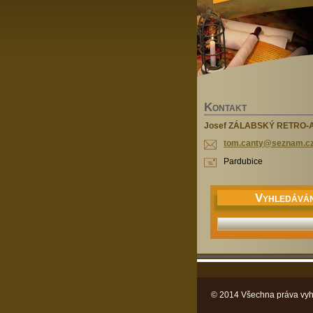
K
ONTAKT
Josef ZÁLABSKÝ RETRO-
tom.cant
y@seznam
.c
Pardubice
V
YHLEDÁVÁN
© 2014 Všechna práva vyh