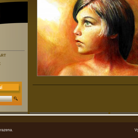
ART
z
Í
razena.
V