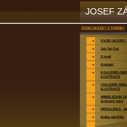
JOSEF Z
ÚVOD UKÁZKY Z TVORBY
ÚVOD UKÁZKY 
Jak šel čas
O mně
Kontakt
II GALERIE-OB
ILUSTRACE
I GALERIE-OBR
ILUSTRACE
WIMBLEDON 198
tenisové retro
HERALDIKA - kr
Kniha návštěv