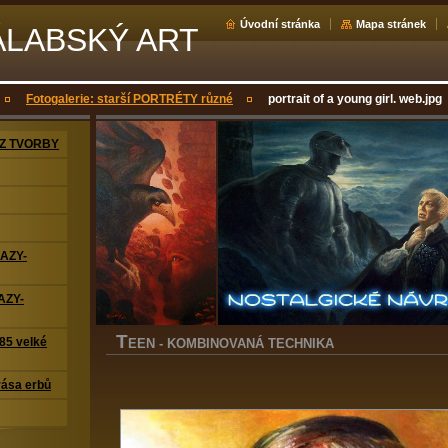
Úvodní stránka
Mapa stránek
ÁLABSKÝ ART
Fotogalerie: starší PORTRÉTY různé
portrait of a young girl. web.jpg
Z TVORBY
RAZY-
AZY-
T
5 velké
EEN - KOMBINOVANÁ TECHNIKA
ása erbů