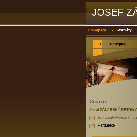
JOSEF Z
Homepage
Portréty
Homepage
C
ONTACT
Josef ZÁLABSKÝ RETRO-
tom.cant
y@seznam
.c
Pardubice