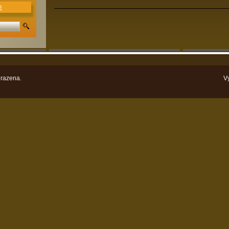
E
razena.
V