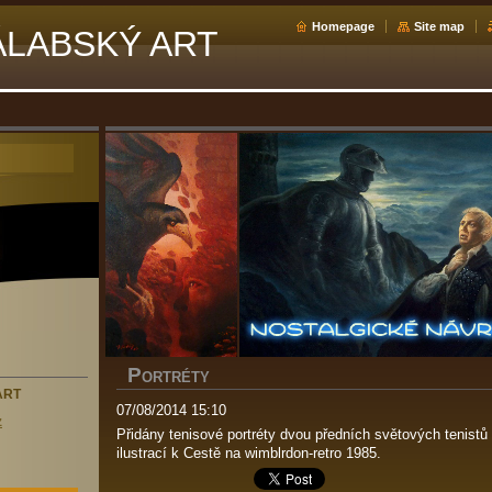
Homepage
Site map
ÁLABSKÝ ART
P
ORTRÉTY
ART
07/08/2014 15:10
z
Přidány tenisové portréty dvou předních světových tenistů 
ilustrací k Cestě na wimblrdon-retro 1985.