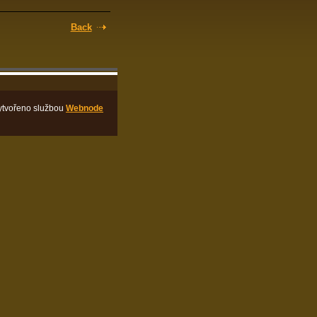
Back
ytvořeno službou
Webnode