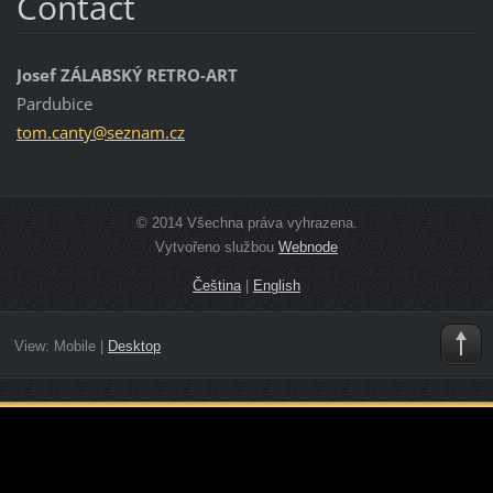
Contact
Josef ZÁLABSKÝ RETRO-ART
Pardubice
tom.cant
y@seznam
.cz
© 2014 Všechna práva vyhrazena.
Vytvořeno službou
Webnode
Čeština
|
English
View:
Mobile
|
Desktop