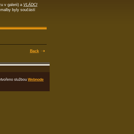
u v galerii) a
VLÁDCI
o malby byly součástí
Back
ytvořeno službou
Webnode