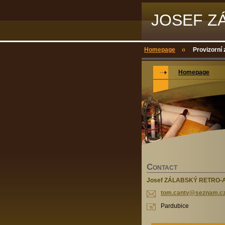
JOSEF Z
Homepage
Provizorní 
Homepage
C
ONTACT
Josef ZÁLABSKÝ RETRO-
tom.cant
y@seznam
.c
Pardubice