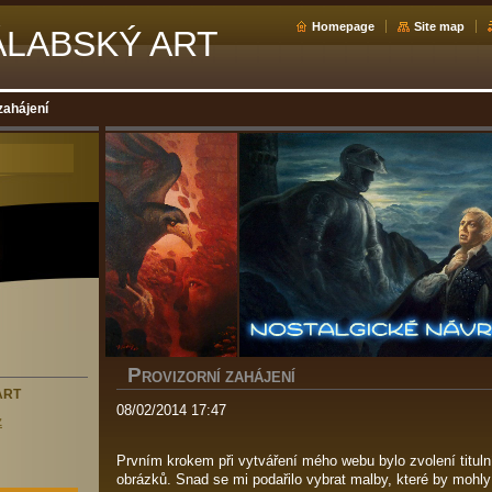
Homepage
Site map
ÁLABSKÝ ART
zahájení
P
ROVIZORNÍ ZAHÁJENÍ
ART
08/02/2014 17:47
z
Prvním krokem při vytváření mého webu bylo zvolení titulníh
obrázků. Snad se mi podařilo vybrat malby, které by mohly