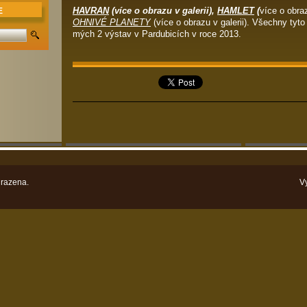
HAVRAN
(více o obrazu v galerii),
HAMLET
(
více o obraz
E
OHNIVÉ PLANETY
(více o obrazu v galerii). Všechny tyt
mých 2 výstav v Pardubicích v roce 2013.
razena.
V